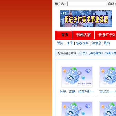
用户名：
密码
首页
书画名家
长条广告2
登陆
|
注册
|
修改资料
|
短信息
|
退出
您当前的位置：
首页
>
乡村美术
>
书画艺
时光、沉默、暗夜与红—
“无尽意—