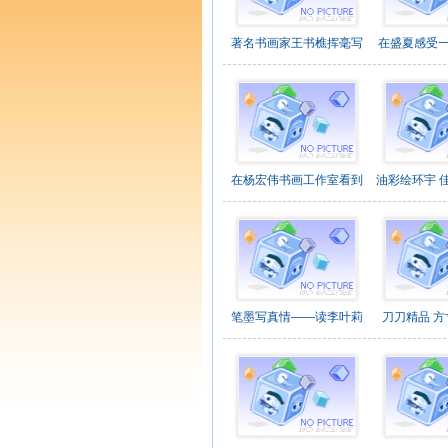
著名书画家王书樵挥毫写
在盛夏感受
在杨宏伟书画工作室看到
油彩绘环宇 
笔墨写真情——读李叶莉
刀刀精品 