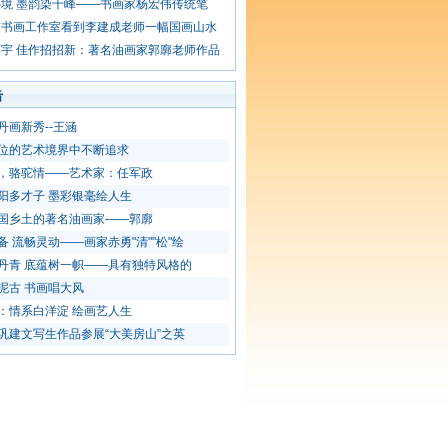
境 墨韵染千峰——书画家杨宏伟传统笔
伟书画工作室看到李建成老师一幅国画山水
宇 佳作招招新：著名油画家郭廓老师作品
击
丹画新秀--王涵
位的艺术境界中不断追求
，骆驼情——艺术家：任军政
阳多才子 墨彩银毫绘人生
国乡土的著名油画家——郭廓
备 流畅灵动——画家赤勇"清""松"绘
丹青 底蕴树一帜——具有独特风格的
泥古 书画唱大风
：情系白洋淀 绘画艺人生
巩建文写生作品参展“大美房山”之英