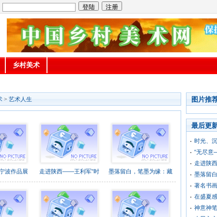
：
乡村美术
图片推
术
>
艺术人生
最后更
时光、
“无尽意
走进陕西
—宁波作品展
走进陕西——王利军“时
墨落留白，笔墨为缘：藏
墨落留
著名书
在盛夏
神意神