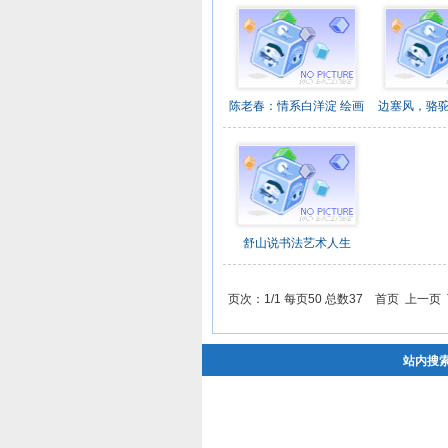
陈老春：情系白洋淀 绘画
边塞风，骆
舒山说书法艺术人生
页次：1/1 每页50 总数37 首页 上一页
站内搜