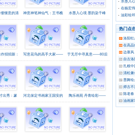
水墨入心
在杨宏
一缕惬意的清
神意神笔神仙气：王书樵
水墨入心境 墨韵染千峰
油彩绘环
热门点
洛阳牡
在高品
边塞风
佳作招招新：
写意花鸟的高手大家——
于无尽中寻真意——80后
自古洛
扎根中
清松兼
墨舞绘
师古不
陈老春
方寸出秀：篆
河北保定书画家王国安的
陶乐画苑 丹青绘彩——
油画家