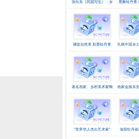
张向东《田园写生》：乡
墨舞绘丹青
捕捉自然美 彩墨绘丹青
扎根中国乡
著名画家、乡村美术家陶
画家金振东
“世界华人杰出艺术家”
洛阳牡丹画