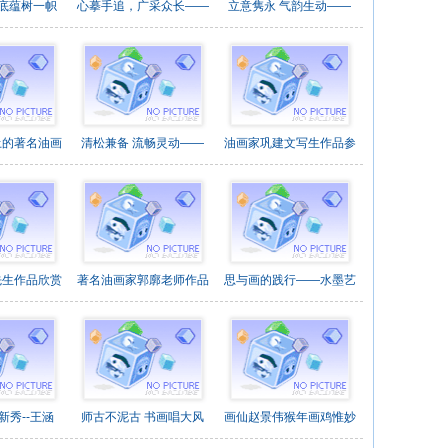
 底蕴树一帜
心摹手追，广采众长——
立意隽永 气韵生动——
土的著名油画
清松兼备 流畅灵动——
油画家巩建文写生作品参
先生作品欣赏
著名油画家郭廓老师作品
思与画的践行——水墨艺
新秀--王涵
师古不泥古 书画唱大风
画仙赵景伟猴年画鸡惟妙