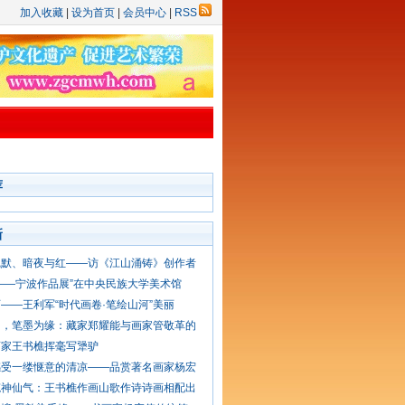
加入收藏
|
设为首页
|
会员中心
|
RSS
荐
新
沉默、暗夜与红——访《江山涌铸》创作者
——宁波作品展”在中央民族大学美术馆
——王利军“时代画卷·笔绘山河”美丽
白，笔墨为缘：藏家郑耀能与画家管敬革的
画家王书樵挥毫写犟驴
感受一缕惬意的清凉——品赏著名画家杨宏
笔神仙气：王书樵作画山歌作诗诗画相配出