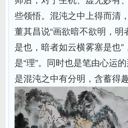
师后，对于生机、虚无妙有
些领悟。混沌之中上得而清
董其昌说“画欲暗不欲明，明
是也，暗者如云横雾塞是也”
是“理”。同时也是笔由心运的
是混沌之中有分明，含蓄得