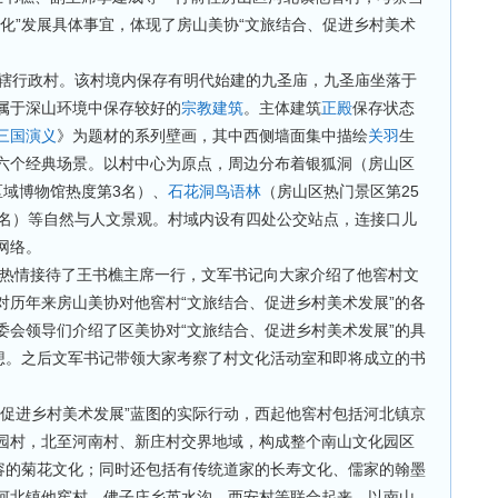
化”发展具体事宜，体现了房山美协“文旅结合、促进乡村美术
辖行政村
。该村境内保存有明代始建的九圣庙，
九圣庙坐落于
属于深山环境中保存较好的
宗教建筑
。主体建筑
正殿
保存状态
三国演义
》为题材的系列壁画，其中西侧墙面集中描绘
关羽
生
六个经典场景
。
以村中心为原点，周边分布着银狐洞（房山区
区域博物馆热度第3名）、
石花洞鸟语林
（房山区热门景区第25
2名）等自然与人文景观
。
村域内设有四处公交站点，连接口儿
网络
。
热情接待了
王书樵
主席一行
，
文军书记向大家介绍了
他窖村文
对历年来房山美协对他窖村“文旅结合、促进乡村美术发展”的各
委会领导们介绍了区
美协对“文旅结合、促进乡村美术发展”的具
想。之后
文军书记带领大家考察了村文化活动室和即将成立的书
、促进乡村美术发展”蓝图的实际行动，
西起他窖村包括河北镇京
园村，北至河南村、新庄村交界地域，构成整个南山文化园区
容的菊花文化；同时还包括有传统道家的长寿文化、儒家的翰墨
河北镇
他窖村
，
佛子庄乡英水沟、西安村等联合起来，以南山