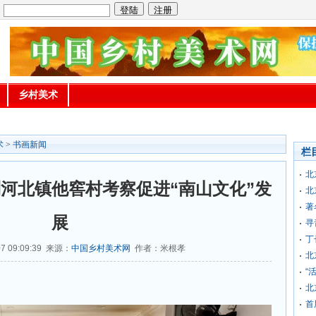
：
乡村美术
术
>
书画新闻
栏
北
河北镇他窖村考察促进“南山文化”发
北
著
展
寻
丁
7 09:09:39 来源：
中国乡村美术网
作者：米根孝
北
“
北
首