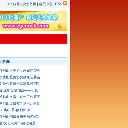
加入收藏
|
设为首页
|
会员中心
|
RSS
目更新
京房山区美协女画家艺委会
京房山区美协女画家艺委会
名爱心慈善书法家马俊明到
音山海·艺笔烟台——丁长
长林山水写生创作工作室画
京房山美协领导到河北镇他
活力房山 艺趣绽放” 第二
京房山书协美协书画名家到
届“文化京冀”书画邀请展