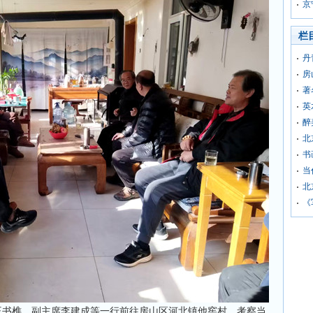
京
栏
丹
房
著
英
醉
北
书
当
北
《
王书樵、副主席李建成等一行前往房山区河北镇他窖村，考察当