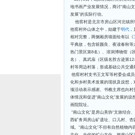
地书画产业发展情况，商讨“南山文
发展”的实际行动
。
他窖村是北京市房山区河北镇所
他窖村外山体之中，始建于
明代
，
相对完整，两侧厢房墙面绘有以《
平典故，包含斩颜良、夜读春秋等
热门景区第8名）、溶洞博物馆（
名）、真武庙（区级名胜古迹第1
村等周边村落，形成基础公共交通
他窖村
村
支书王文军等村委会成员
化和
乡村美术发展的现状及设想
，
项活动表示感谢
。
书樵
主席也向村
体情况和促进
“南山文化”发展的设
画院院址。
“南山文化”是房山美协“文旅结合
西矿务局房山矿遗址、口儿村、杏
域。
“
南山文化”不但有自然植物内
文化、当代的矿山文化。
把房山区