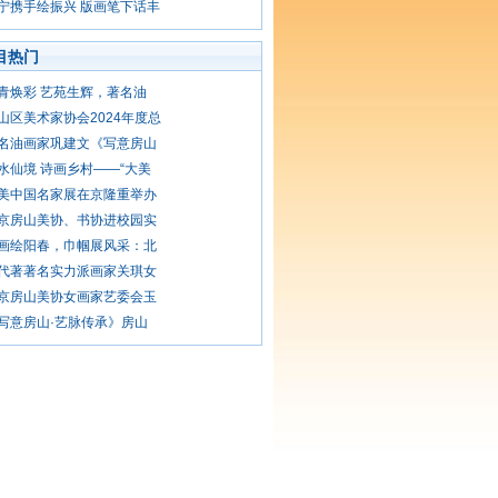
宁携手绘振兴 版画笔下话丰
目热门
青焕彩 艺苑生辉，著名油
山区美术家协会2024年度总
名油画家巩建文《写意房山
水仙境 诗画乡村——“大美
美中国名家展在京隆重举办
京房山美协、书协进校园实
画绘阳春，巾帼展风采：北
代著著名实力派画家关琪女
京房山美协女画家艺委会玉
写意房山·艺脉传承》房山