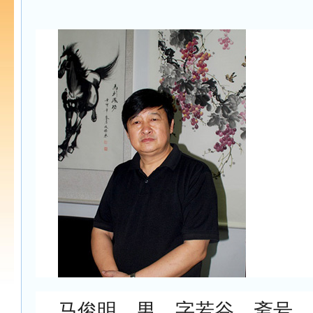
马俊明，男，字若谷，斋号，