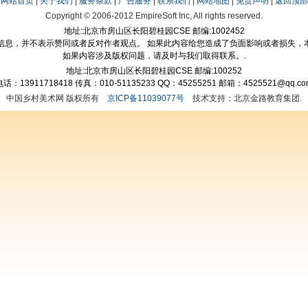
网站首页
|
关于我们
|
服务条款
|
广告服务
|
联系我们
|
网站地图
|
免责声明
|
返回顶部
Copyright © 2006-2012 EmpireSoft Inc, All rights reserved.
地址:北京市房山区长阳碧桂园CSE 邮编:1002452
信息，并不表示赞同或者反对作者观点。 如果此内容给您造成了负面影响或者损失，
如果内容涉及版权问题，请及时与我们取得联系。.
地址:北京市房山区长阳碧桂园CSE 邮编:100252
电话：13911718418 传真：010-51135233 QQ：45255251 邮箱：4525521@qq.co
中国乡村美术网 版权所有
京ICP备11039077号
技术支持：北京金路教育集团.