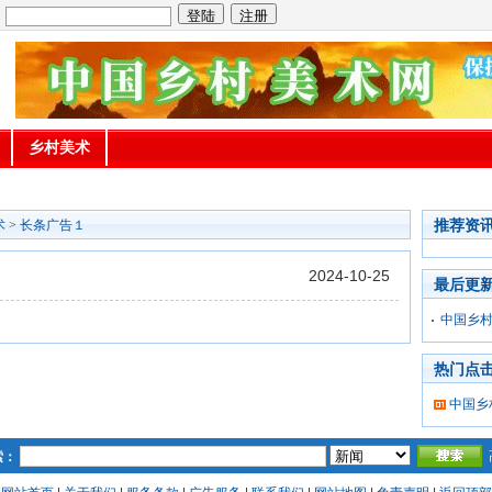
：
乡村美术
推荐资
术
>
长条广告１
2024-10-25
最后更
中国乡
热门点
中国乡
索：