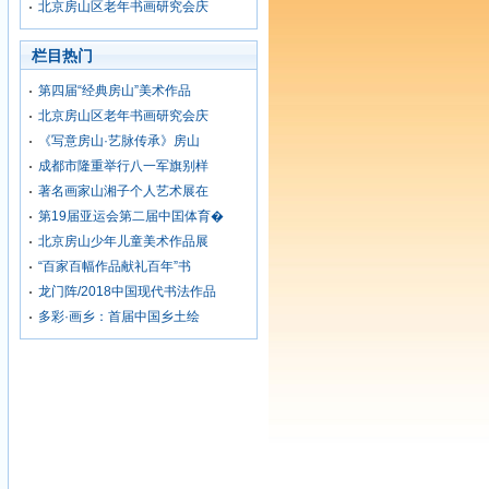
北京房山区老年书画研究会庆
栏目热门
第四届“经典房山”美术作品
北京房山区老年书画研究会庆
《写意房山·艺脉传承》房山
成都市隆重举行八一军旗别样
著名画家山湘子个人艺术展在
第19届亚运会第二届中囯体育�
北京房山少年儿童美术作品展
“百家百幅作品献礼百年”书
龙门阵/2018中国现代书法作品
多彩·画乡：首届中国乡土绘