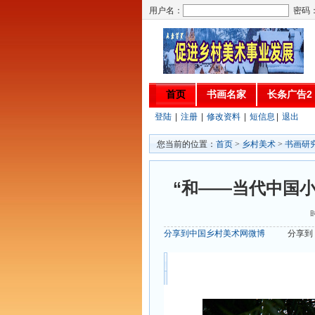
用户名：
密码
首页
书画名家
长条广告2
登陆
|
注册
|
修改资料
|
短信息
|
退出
您当前的位置：
首页
>
乡村美术
>
书画研
“和——当代中国
分享到中国乡村美术网微博
分享到