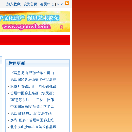
加入收藏
|
设为首页
|
会员中心
|
RSS
栏目更新
《写意房山·艺脉传承》房山
第四届经典房山美术作品展即
笔墨丹青铭历史，同心铸魂谱
首届中国乡土绘画（农民画）
“写意苏东坡——王林、孙伟
中国国家画院“丝绸之路采风
第四届“经典房山”美术作品
多彩·画乡：首届中国乡土绘
北京房山少年儿童美术作品展