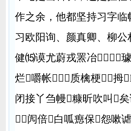
作之余，他都坚持习字临
习欧阳询、颜真卿、柳公
健⒂谟尤蔚戎罴冶璩
烂嚼帐⒈质檎梗拇
闭接丫刍幔糠昕吹叫矣
闶倍白呱瘛保怨嗽谑