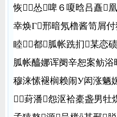
恢怂啤６嗄晗吕矗
幸焕Γ邢暗氖橹酱笥屑
睦⑹都胍帐跣扪某恋碛
胍帐醯娜诨阌辛恕案鲂浴
穆涞愫褪榈赖闹У闳涨魉
葑潘怨沤袷橐盏男牡