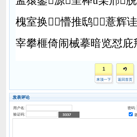
孟猿鏊源呈榉ǖ某邢脱
槐室换⒉懵推鸱薏辉
宰攀榧倚闹械摹暗览怼庇
1
来顶一下
返回首页
发表评论
用户名:
密码:
验证码: