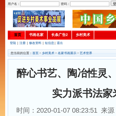
用户名：
密码：
首页
书画名家
长条广告2
乡村美术
登陆
|
注册
|
修改资料
|
短信息
|
退出
您当前的位置：
首页
>
乡村美术
>
名家书画展示
>
艺术世界
醉心书艺、陶冶性灵
实力派书法家
时间：2020-01-07 08:23:51 来