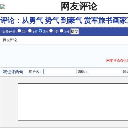
网友评论
评论：
从勇气 势气 到豪气 赏军旅书画
我要评分:
1分
2分
3分
4分
5分
网友评论
网友评论仅供
我也评两句
用户名：
密码：
验