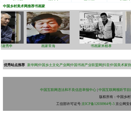
中国乡村美术网
推荐书画家
书法家谢秀申
画家常海
书画家米根孝
优秀站点推荐
新华网
|
中国乡土文化产业网
|
中国书画产业联盟网
|
抖音
|
中国美术家
中国互联网违法和不良信息举报中心
|
中国互联网视听节目
版权所有：中国乡村美术
工信部许可证号:
京ICP备12030964号-5
京公网安备:1