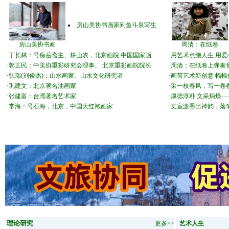
房山美协书画家到鱼斗泉写生
房山美协书画
周清：在纸卷
·
丁长林：号痴岳斋主、耕山农，北京画院.中国国家画
·
用艺术点缀人生 用
·
郭正民：中美协重彩研究会理事、 北京重彩画院院长
·
周清：在纸卷上弹奏
·
弘瑞(刘俊杰)：山水画家、山水文化研究者
·
画荷艺术新创意 幅
·
巩建文：北京著名油画家
·
采一枝春风，写一卷
·
张建富：台湾著名艺术家
·
厚德淳朴 文采炳焕
·
常海：号石海，北京，中国大红袍画家
·
丈宣泼墨出神韵，落
理论研究
更多>>
艺术人生