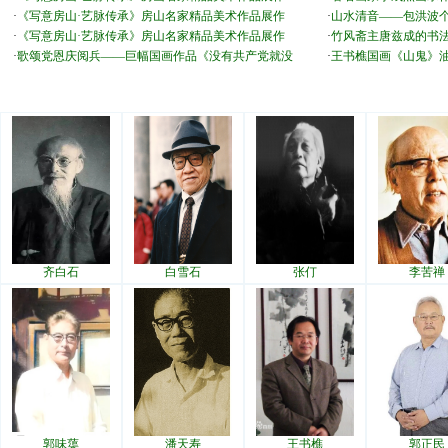
·
《写意房山·艺脉传承》房山名家精品美术作品展作
·
山水清音——包洪波
·
《写意房山·艺脉传承》房山名家精品美术作品展作
·
竹风斋主唐兹成的书
·
歌颂党恩庆阅兵——巨幅国画作品《没有共产党就没
·
王书樵国画《山鬼》
齐白石
白雪石
张仃
李苦禅
郭味蕖
潘天寿
王书樵
郭正民