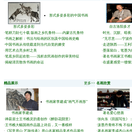
形式多姿多彩的中国书画
形式多姿多彩
自古洛阳多才
·
笔耕刀刻七十载 版画之乡扎鲁特——内蒙古扎鲁特
·
时光、沉默、暗夜
·
书画之解析：书法与绘画的区别及中国绘画史略
·
“无尽意——宁波
·
中国书画从传统载道到当代自觉的嬗变
·
走进陕西——王利
·
用艺术点亮乡村之美
·
墨落留白，笔墨为
·
笔底乡田起欢歌——浅析农民画创作的审美特征
·
著名书画家王书樵
·
揭秘清宫散佚书画的命运
·
在盛夏感受一缕惬
精品展示
更多>>
名画欣赏
书画家李建成“画气不画形”
书画家李建成
著名爱心慈善
·
禅昜居士王书樵灵韵斋创作《醉卧花阴里》
·
张向东《田园写生》：
·
王书樵大幅国画作品题上诗后，又一番模样
·
泼墨丹青终不悔 不似
·
《写意房山·艺脉传承》房山名家精品美术作品展作
·
著名画家李成杰山水