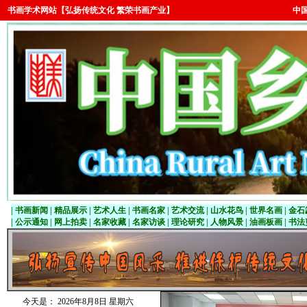
书画学术网站【弘扬传统文化 繁荣书画产业】
中
|
书画新闻
|
精品展示
|
艺术人生
|
书画名家 | 艺术交流 |
山水
花鸟
|
世界名画 |
金石
|
公示通知
|
网上拍卖
|
名家收藏
|
名家访谈
|
理论研究
|
人物
风景
|
油画板画
|
书法
今天是：
2026年8月8日 星期六